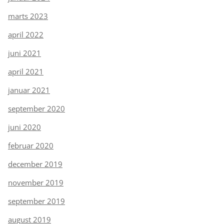
marts 2023
april 2022
juni 2021
april 2021
januar 2021
september 2020
juni 2020
februar 2020
december 2019
november 2019
september 2019
august 2019