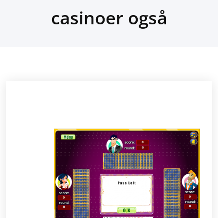
casinoer også