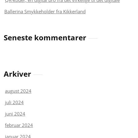
QR-koder, en digital bro fra det virkelige til det digitale
Ballerina Smykkeholder fra Kikkerland
Seneste kommentarer
Arkiver
august 2024
juli 2024
juni 2024
februar 2024
januar 2024