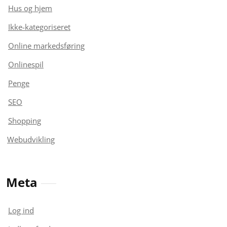
Hus og hjem
Ikke-kategoriseret
Online markedsføring
Onlinespil
Penge
SEO
Shopping
Webudvikling
Meta
Log ind