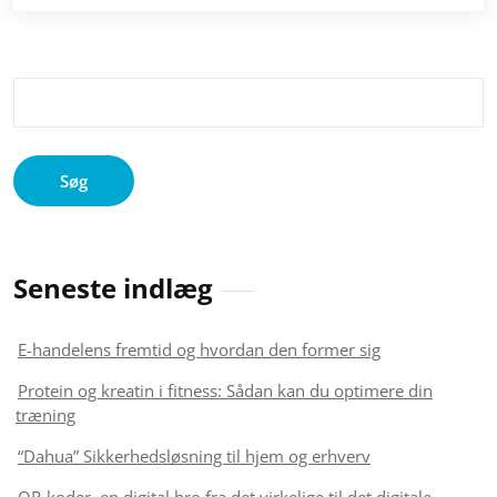
Søg
efter:
Seneste indlæg
E-handelens fremtid og hvordan den former sig
Protein og kreatin i fitness: Sådan kan du optimere din
træning
“Dahua” Sikkerhedsløsning til hjem og erhverv